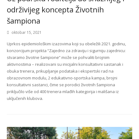
održivijeg koncepta Životnih
šampiona
oktobar 15, 2021
Uprkos epidemiološkim izazovima koji su obeležili 2021. godinu,
konzorcijum projekta “Zajedno za zdraviju i sigurniju zajednicu:
stvaramo životne šampione” može se pohvaliti brojnim
aktivnostima – realizovani su inicijalni konsultativni sastanak i
obuka trenera, prikupljanje podataka i ekspertski rad na
obrazovnom modulu, 2 edukativno-sportska kampa, brojni
konsultativni sastanci, čime se porodici životnih šampiona
priključilo više od 400 trenera mlađih kategorija i mališana iz
uključenih klubova.