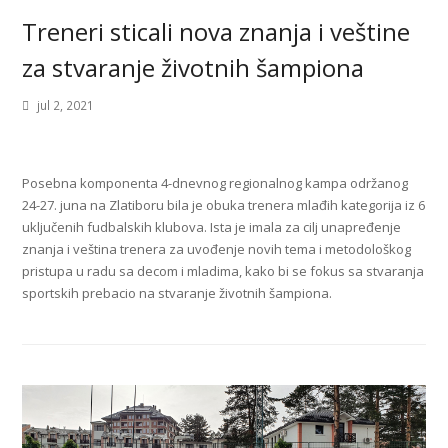
Treneri sticali nova znanja i veštine
za stvaranje životnih šampiona
jul 2, 2021
Posebna komponenta 4-dnevnog regionalnog kampa održanog
24-27. juna na Zlatiboru bila je obuka trenera mlađih kategorija iz 6
uključenih fudbalskih klubova. Ista je imala za cilj unapređenje
znanja i veština trenera za uvođenje novih tema i metodološkog
pristupa u radu sa decom i mladima, kako bi se fokus sa stvaranja
sportskih prebacio na stvaranje životnih šampiona.