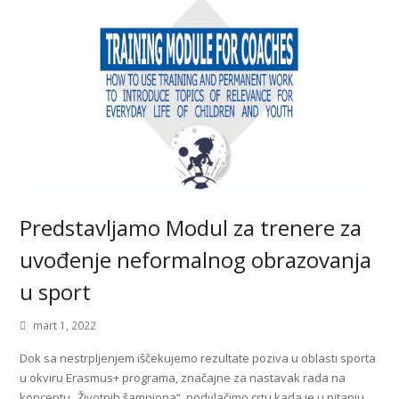
Predstavljamo Modul za trenere za
uvođenje neformalnog obrazovanja
u sport
mart 1, 2022
Dok sa nestrpljenjem iščekujemo rezultate poziva u oblasti sporta
u okviru Erasmus+ programa, značajne za nastavak rada na
konceptu „Životnih šampiona“, podvlačimo crtu kada je u pitanju