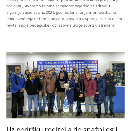
projekat „Stvaramo životne šampione: zajedno za zdraviju i
sigurniju zajednicu“ iz 2021. godine, lansiranjem priručnika na
temu uvođenja neformalnog obrazovanja u sport, a sve sa ciljem
revitalizacije pedagoške i obrazovne uloge sportskih trenera.
Uz podršku roditelja do snažnijeg i