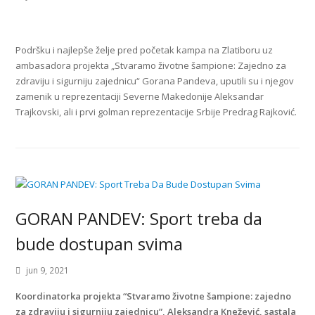
Podršku i najlepše želje pred početak kampa na Zlatiboru uz
ambasadora projekta „Stvaramo životne šampione: Zajedno za
zdraviju i sigurniju zajednicu“ Gorana Pandeva, uputili su i njegov
zamenik u reprezentaciji Severne Makedonije Aleksandar
Trajkovski, ali i prvi golman reprezentacije Srbije Predrag Rajković.
GORAN PANDEV: Sport treba da
bude dostupan svima
jun 9, 2021
Koordinatorka projekta “Stvaramo životne šampione: zajedno
za zdraviju i sigurniju zajednicu”, Aleksandra Knežević, sastala