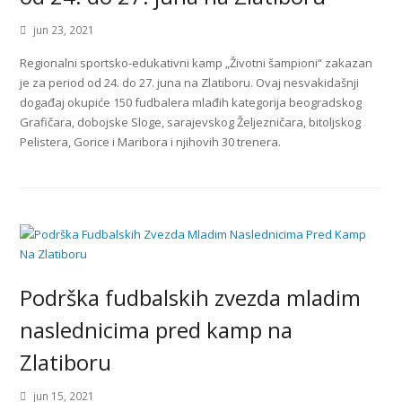
jun 23, 2021
Regionalni sportsko-edukativni kamp „Životni šampioni“ zakazan
je za period od 24. do 27. juna na Zlatiboru. Ovaj nesvakidašnji
događaj okupiće 150 fudbalera mlađih kategorija beogradskog
Grafičara, dobojske Sloge, sarajevskog Željezničara, bitoljskog
Pelistera, Gorice i Maribora i njihovih 30 trenera.
Podrška fudbalskih zvezda mladim
naslednicima pred kamp na
Zlatiboru
jun 15, 2021