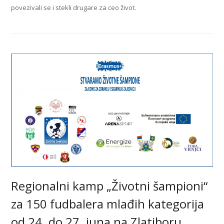
povezivali se i stekli drugare za ceo život.
Regionalni kamp „Životni šampioni“
za 150 fudbalera mlađih kategorija
od 24. do 27. juna na Zlatiboru