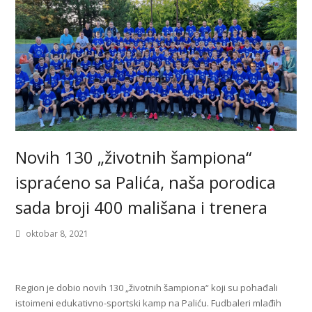
Novih 130 „životnih šampiona“
ispraćeno sa Palića, naša porodica
sada broji 400 mališana i trenera
oktobar 8, 2021
Region je dobio novih 130 „životnih šampiona“ koji su pohađali
istoimeni edukativno-sportski kamp na Paliću. Fudbaleri mlađih