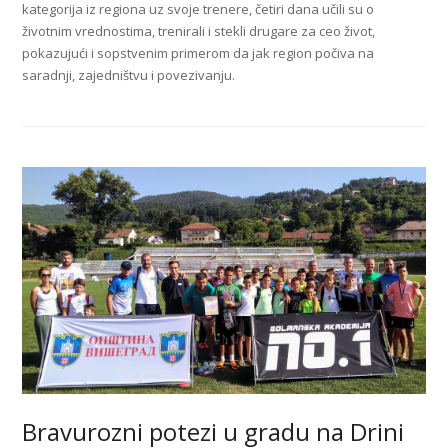
kategorija iz regiona uz svoje trenere, četiri dana učili su o
životnim vrednostima, trenirali i stekli drugare za ceo život,
pokazujući i sopstvenim primerom da jak region počiva na
saradnji, zajedništvu i povezivanju.
Bravurozni potezi u gradu na Drini