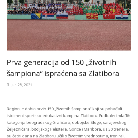
Prva generacija od 150 „životnih
šampiona“ ispraćena sa Zlatibora
jun 28, 2021
Region je dobio prvih 150 „životnih šampiona“ koji su pohađali
istoimeni sportsko-edukativni kamp na Zlatiboru. Fudbaleri mlađih
kategorija beogradskog Grafičara, dobojske Sloge, sarajevskog
Željezničara, bitoljskog Pelistera, Gorice i Maribora, uz 30 trenera,
su četiri dana na Zlatiboru učili o životnim vrednostima, trenirali,