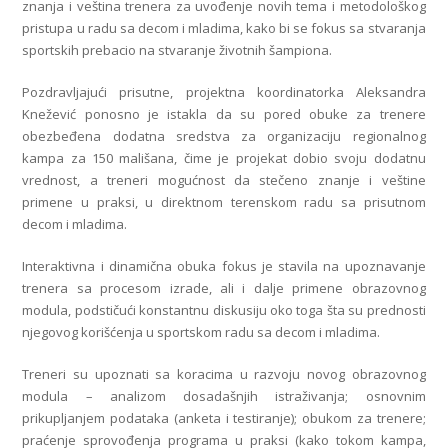
znanja i veština trenera za uvođenje novih tema i metodološkog
pristupa u radu sa decom i mladima, kako bi se fokus sa stvaranja
sportskih prebacio na stvaranje životnih šampiona.
Pozdravljajući prisutne, projektna koordinatorka Aleksandra
Knežević ponosno je istakla da su pored obuke za trenere
obezbeđena dodatna sredstva za organizaciju regionalnog
kampa za 150 mališana, čime je projekat dobio svoju dodatnu
vrednost, a treneri mogućnost da stečeno znanje i veštine
primene u praksi, u direktnom terenskom radu sa prisutnom
decom i mladima.
Interaktivna i dinamična obuka fokus je stavila na upoznavanje
trenera sa procesom izrade, ali i dalje primene obrazovnog
modula, podstičući konstantnu diskusiju oko toga šta su prednosti
njegovog korišćenja u sportskom radu sa decom i mladima.
Treneri su upoznati sa koracima u razvoju novog obrazovnog
modula – analizom dosadašnjih istraživanja; osnovnim
prikupljanjem podataka (anketa i testiranje); obukom za trenere;
praćenje sprovođenja programa u praksi (kako tokom kampa,