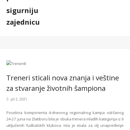
Treneri sticali nova znanja i veštine
za stvaranje životnih šampiona
jul 2, 2021
Posebna komponenta 4-dnevnog regionalnog kampa održanog
24-27. juna na Zlatiboru bila je obuka trenera mlađih kategorija iz 6
uključenih fudbalskih klubova. Ista je imala za cilj unapređenje