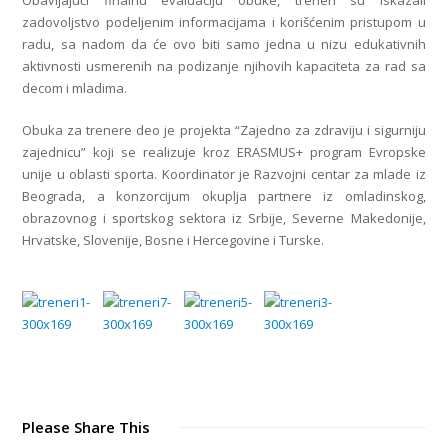
Obavljajući finalnu evaluaciju obuke, treneri su iskazali
zadovoljstvo podeljenim informacijama i korišćenim pristupom u
radu, sa nadom da će ovo biti samo jedna u nizu edukativnih
aktivnosti usmerenih na podizanje njihovih kapaciteta za rad sa
decom i mladima.
Obuka za trenere deo je projekta “Zajedno za zdraviju i sigurniju
zajednicu” koji se realizuje kroz ERASMUS+ program Evropske
unije u oblasti sporta. Koordinator je Razvojni centar za mlade iz
Beograda, a konzorcijum okuplja partnere iz omladinskog,
obrazovnog i sportskog sektora iz Srbije, Severne Makedonije,
Hrvatske, Slovenije, Bosne i Hercegovine i Turske.
Please Share This