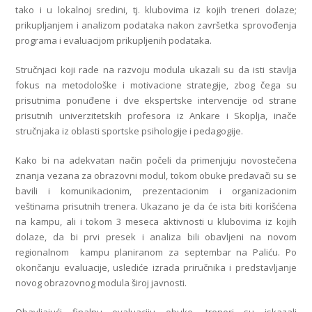
tako i u lokalnoj sredini, tj. klubovima iz kojih treneri dolaze;
prikupljanjem i analizom podataka nakon završetka sprovođenja
programa i evaluacijom prikupljenih podataka.
Stručnjaci koji rade na razvoju modula ukazali su da isti stavlja
fokus na metodološke i motivacione strategije, zbog čega su
prisutnima ponuđene i dve ekspertske intervencije od strane
prisutnih univerzitetskih profesora iz Ankare i Skoplja, inače
stručnjaka iz oblasti sportske psihologije i pedagogije.
Kako bi na adekvatan način počeli da primenjuju novostečena
znanja vezana za obrazovni modul, tokom obuke predavači su se
bavili i komunikacionim, prezentacionim i organizacionim
veštinama prisutnih trenera. Ukazano je da će ista biti korišćena
na kampu, ali i tokom 3 meseca aktivnosti u klubovima iz kojih
dolaze, da bi prvi presek i analiza bili obavljeni na novom
regionalnom kampu planiranom za septembar na Paliću. Po
okončanju evaluacije, uslediće izrada priručnika i predstavljanje
novog obrazovnog modula široj javnosti.