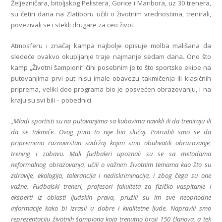
Željezničara, bitoljskog Pelistera, Gorice i Maribora, uz 30 trenera,
su četiri dana na Zlatiboru učili o životnim vrednostima, trenirali,
povezivali se i stekli drugare za ceo život.
Atmosferu i značaj kampa najbolje opisuje molba mališana da
sledeće ovakvo okupljanje traje najmanje sedam dana. Ono što
kamp „Životni šampioni“ čini posebnim je to što sportske ekipe na
putovanjima prvi put nisu imale obavezu takmičenja ili klasičnih
priprema, veliki deo programa bio je posvećen obrazovanju, i na
kraju su svi bili – pobednici.
„Mladi sportisti su na putovanjima sa kubovima navikli ili da treniraju ili
da se takmiče. Ovog puta to nije bio slučaj. Potrudili smo se da
pripremimo raznovrstan sadržaj kojim smo obuhvatili obrazovanje,
trening i zabavu. Mali fudbaleri upoznali su se sa metodama
neformalnog obrazovanja, učili o važnim životnim temama kao što su
zdravlje, ekologija, tolerancija i nediskriminacija, i zbog čega su one
važne. Fudbalski treneri, profesori fakulteta za fizičko vaspitanje i
eksperti iz oblasti ljudskih prava, pružili su im sve neophodne
informacije kako bi izrasli u dobre i kvalitetne ljude. Napravili smo
reprezentaciju životnih šampiona koja trenutno broji 150 članova, a tek