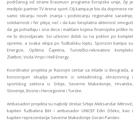
podržanog od strane Erasmus+ programa Evropske unije, čiji je
medijski partner TV Arena sport. Cilj kampa je bio da doprinese ne
samo sticanju novih znanja i podsticanju regionalne saradnje,
solidarnosti i fer pleja, već i da kao besplatna aktivnost omogući
da ga pohađaju i ona deca i mališani kojima finansijske prilike to
ne bi dozvoljavale. Svi učesnici dobili su na poklon po komplet
opreme, a svaka ekipa po fudbalsku loptu. Sponzori kampa su
Energize, Opština Čajetina, Turističko-rekreativni kompleks
Zlatibor, Voda Vrnjci i Hell Energy.
Koordinator projekta je Razvojni centar za mlade iz Beograda, a
konzorcijum okuplja partnere iz omladinskog, obrazovnog i
sportskog sektora iz Srbije, Severne Makedonije, Hrvatske,
Slovenije, Bosne i Hercegovine i Turske.
Ambasadori projekta su najbolji strelac Srbije Aleksandar Mitrović,
kapiten fudbalera BiH i ambasador UNICEF Edin Džeko, kao i
kapiten reprezentacije Severne Makedonije Goran Pandev.