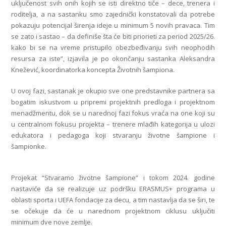
uključenost svih onih kojih se isti direktno tiče – dece, trenera i
roditelja, a na sastanku smo zajednički konstatovali da potrebe
pokazuju potencijal širenja ideje u minimum 5 novih pravaca. Tim
se zato i sastao – da definiše šta će biti priorieti za period 2025/26.
kako bi se na vreme pristupilo obezbeđivanju svih neophodih
resursa za iste”, izjavila je po okončanju sastanka Aleksandra
Knežević, koordinatorka koncepta Životnih šampiona.
U ovoj fazi, sastanak je okupio sve one predstavnike partnera sa
bogatim iskustvom u pripremi projektnih predloga i projektnom
menadžmentu, dok se u narednoj fazi fokus vraća na one koji su
u centralnom fokusu projekta – trenere mlađih kategorija u ulozi
edukatora i pedagoga koji stvaranju životne šampione i
šampionke.
Projekat “Stvaramo životne šampione” i tokom 2024. godine
nastaviće da se realizuje uz podršku ERASMUS+ programa u
oblasti sporta i UEFA fondacije za decu, a tim nastavlja da se širi, te
se očekuje da će u narednom projektnom ciklusu uključiti
minimum dve nove zemlje.