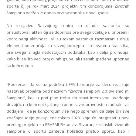
sporta čiji je rok mart 2024, projektni tim konzorcijuma Životnih
šampiona održao je danas prvi sastanak u novoj godini.
Na inicijativu Razvojnog centra za mlade, sastanku su
prisustvovali akteri čiji se doprinos pre svega očekuje u pripremi i
koordinaciji aktivnosti, ali su tokom sastanka razmatrani i drugi
elementi od značaja za razvoj koncepta – relevantna statistika,
pre svega iz ugla nedostajućih podataka, kao i dalja promocija,
kako bi se što veći broj ciljnih grupa, ali i samih građana upoznao
sa konceptom.
“Podsećam da se uz podršku UEFA fondacije za decu realizuje
nastavak projekta pod nazivom “Životni šampioni 2.0: svi smo mi
šampioni”, koji u prvi plan treba da stavi intenzivno uvođenje
devojčica u koncept i jačanje rodne ravnopravnosti u fudbalu, ali
dodajem i da je konzorcijum više nego spreman da dalje širi sve
značajne ideje prikupljene tokom 2023. koje će integrisati u novi
predlog projekta za ERASMUS+ poziv. Stvaranje istinskih životnih
šampiona u sportu zahteva holistički pristup sportu, kao i