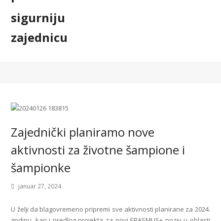
Zajednički planiramo nove
aktivnosti za životne šampione i
šampionke
januar 27, 2024
U želji da blagovremeno pripremi sve aktivnosti planirane za 2024.
godinu, kao i predlog projekta za novi ERASMUS+ poziv u oblasti