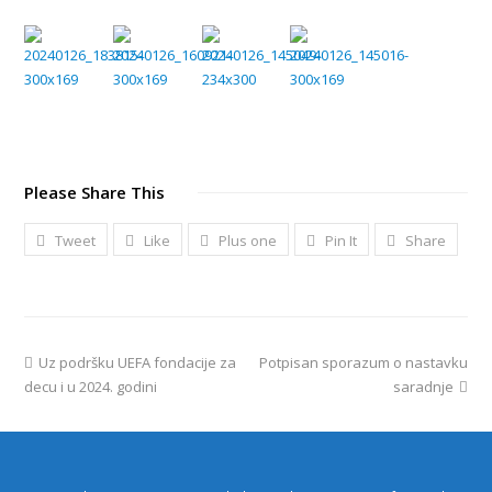
Please Share This
Tweet
Like
Plus one
Pin It
Share
Uz podršku UEFA fondacije za
Potpisan sporazum o nastavku
decu i u 2024. godini
saradnje