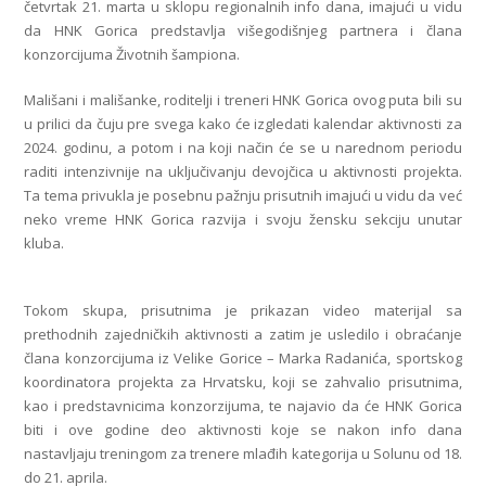
četvrtak 21. marta u sklopu regionalnih info dana, imajući u vidu
da HNK Gorica predstavlja višegodišnjeg partnera i člana
konzorcijuma Životnih šampiona.
Mališani i mališanke, roditelji i treneri HNK Gorica ovog puta bili su
u prilici da čuju pre svega kako će izgledati kalendar aktivnosti za
2024. godinu, a potom i na koji način će se u narednom periodu
raditi intenzivnije na uključivanju devojčica u aktivnosti projekta.
Ta tema privukla je posebnu pažnju prisutnih imajući u vidu da već
neko vreme HNK Gorica razvija i svoju žensku sekciju unutar
kluba.
Tokom skupa, prisutnima je prikazan video materijal sa
prethodnih zajedničkih aktivnosti a zatim je usledilo i obraćanje
člana konzorcijuma iz Velike Gorice – Marka Radanića, sportskog
koordinatora projekta za Hrvatsku, koji se zahvalio prisutnima,
kao i predstavnicima konzorzijuma, te najavio da će HNK Gorica
biti i ove godine deo aktivnosti koje se nakon info dana
nastavljaju treningom za trenere mlađih kategorija u Solunu od 18.
do 21. aprila.