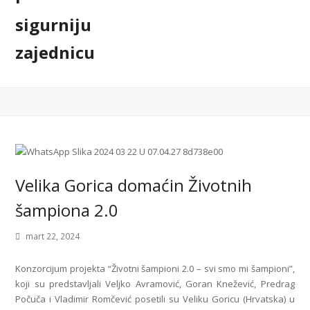
Velika Gorica domaćin Životnih
šampiona 2.0
mart 22, 2024
Konzorcijum projekta “Životni šampioni 2.0 – svi smo mi šampioni”,
koji su predstavljali Veljko Avramović, Goran Knežević, Predrag
Počuča i Vladimir Romčević posetili su Veliku Goricu (Hrvatska) u