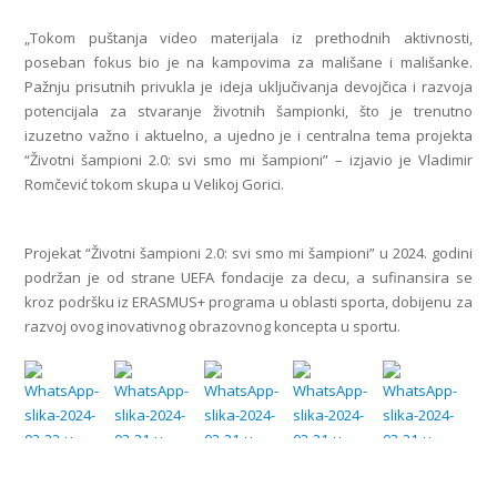
„Tokom puštanja video materijala iz prethodnih aktivnosti,
poseban fokus bio je na kampovima za mališane i mališanke.
Pažnju prisutnih privukla je ideja uključivanja devojčica i razvoja
potencijala za stvaranje životnih šampionki, što je trenutno
izuzetno važno i aktuelno, a ujedno je i centralna tema projekta
“Životni šampioni 2.0: svi smo mi šampioni” – izjavio je Vladimir
Romčević tokom skupa u Velikoj Gorici.
Projekat “Životni šampioni 2.0: svi smo mi šampioni” u 2024. godini
podržan je od strane UEFA fondacije za decu, a sufinansira se
kroz podršku iz ERASMUS+ programa u oblasti sporta, dobijenu za
razvoj ovog inovativnog obrazovnog koncepta u sportu.