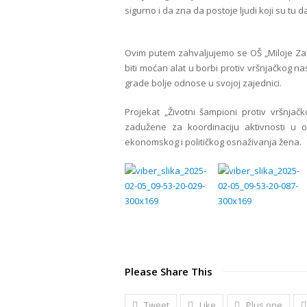
sigurno i da zna da postoje ljudi koji su tu d
Ovim putem zahvaljujemo se OŠ „Miloje Zak
biti moćan alat u borbi protiv vršnjačkog na
grade bolje odnose u svojoj zajednici.
Projekat „Životni šampioni protiv vršnjač
zadužene za koordinaciju aktivnosti u o
ekonomskog i političkog osnaživanja žena.
Please Share This
Tweet
Like
Plus one