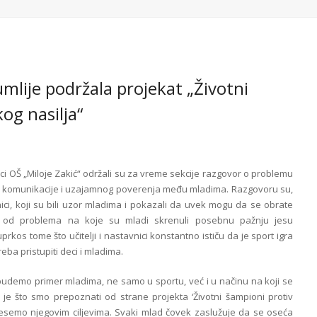
umlije podržala projekat „Životni
og nasilja“
i OŠ „Miloje Zakić“ održali su za vreme sekcije razgovor o problemu
ene komunikacije i uzajamnog poverenja među mladima. Razgovoru su,
vnici, koji su bili uzor mladima i pokazali da uvek mogu da se obrate
i od problema na koje su mladi skrenuli posebnu pažnju jesu
prkos tome što učitelji i nastavnici konstantno ističu da je sport igra
reba pristupiti deci i mladima.
budemo primer mladima, ne samo u sportu, već i u načinu na koji se
e što smo prepoznati od strane projekta ‘Životni šampioni protiv
nesemo njegovim ciljevima. Svaki mlad čovek zaslužuje da se oseća