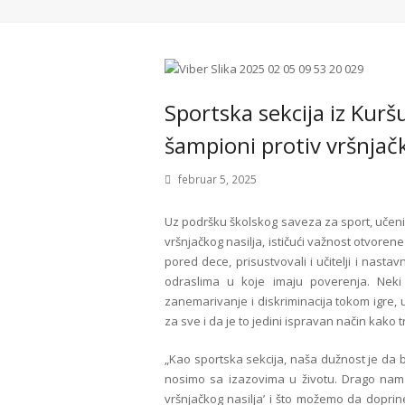
Sportska sekcija iz Kurš
šampioni protiv vršnjačk
februar 5, 2025
Uz podršku školskog saveza za sport, učenic
vršnjačkog nasilja, ističući važnost otvor
pored dece, prisustvovali i učitelji i nasta
odraslima u koje imaju poverenja. Nek
zanemarivanje i diskriminacija tokom igre, u
za sve i da je to jedini ispravan način kako t
„Kao sportska sekcija, naša dužnost je da 
nosimo sa izazovima u životu. Drago nam j
vršnjačkog nasilja’ i što možemo da dopri