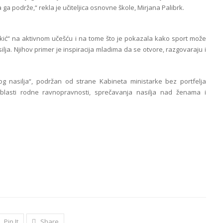
a ga podrže,“ rekla je učiteljica osnovne škole, Mirjana Palibrk.
ić“ na aktivnom učešću i na tome što je pokazala kako sport može
silja. Njihov primer je inspiracija mladima da se otvore, razgovaraju i
kog nasilja“, podržan od strane Kabineta ministarke bez portfelja
blasti rodne ravnopravnosti, sprečavanja nasilja nad ženama i
Pin It
Share