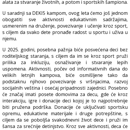
alata za stvaranje životnih, a potom i sportskih šampiona.
U saradnji sa DEKI5 kampom, ovog leta ćemo još jednom
obogatiti sve aktivnosti edukativnim sadržajima,
usmerenim na druženje, povezivanje i učenje kroz sport,
s ciljem da svako dete pronađe radost u sportu i uživa u
njemu.
U 2025. godini, posebna pažnja biće posvećena deci bez
roditeljskog staranja, s ciljem da im se kroz sport pruži
prilika za inkluziju, osnaživanje i stvaranje lepih
uspomena. Aktivnosti, počev od informativnih dana do
velikih letnjih kampova, biće osmišljene tako da
podstaknu njihovo povezivanje s vršnjacima, razvoj
socijalnih veština i osećaj pripadnosti zajednici. Posebno
će značaj imati posete domovima za decu, gde će kroz
interakciju, igre i donacije deci kojoj je to najpotrebnije
biti pružena podrška. Donacije će uključivati sportsku
opremu, edukativne materijale i druge potrepštine, s
ciljem da se poboljša svakodnevni život dece i pruži im
šansa za srećnije detinjstvo. Kroz sve aktivnosti, deca će