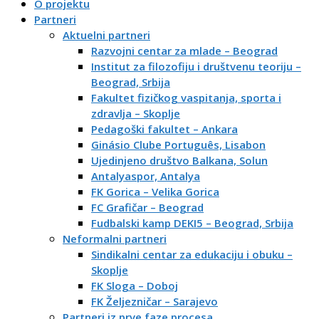
O projektu
Partneri
Aktuelni partneri
Razvojni centar za mlade – Beograd
Institut za filozofiju i društvenu teoriju –
Beograd, Srbija
Fakultet fizičkog vaspitanja, sporta i
zdravlja – Skoplje
Pedagoški fakultet – Ankara
Ginásio Clube Português, Lisabon
Ujedinjeno društvo Balkana, Solun
Antalyaspor, Antalya
FK Gorica – Velika Gorica
FC Grafičar – Beograd
Fudbalski kamp DEKI5 – Beograd, Srbija
Neformalni partneri
Sindikalni centar za edukaciju i obuku –
Skoplje
FK Sloga – Doboj
FK Željezničar – Sarajevo
Partneri iz prve faze procesa