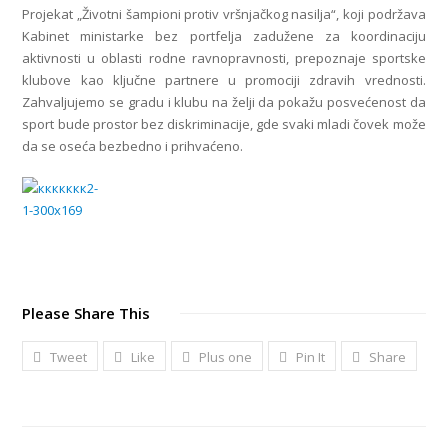
Projekat „Životni šampioni protiv vršnjačkog nasilja“, koji podržava
Kabinet ministarke bez portfelja zadužene za koordinaciju
aktivnosti u oblasti rodne ravnopravnosti, prepoznaje sportske
klubove kao ključne partnere u promociji zdravih vrednosti.
Zahvaljujemo se gradu i klubu na želji da pokažu posvećenost da
sport bude prostor bez diskriminacije, gde svaki mladi čovek može
da se oseća bezbedno i prihvaćeno.
Please Share This
Tweet
Like
Plus one
Pin It
Share