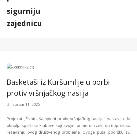
Basketaši iz Kuršumlije u borbi
protiv vršnjačkog nasilja
februar 11, 2025
Projekat „Životni šampioni protiv vršnjačkog nasilja“ nastavlja da
okuplja sportske klubove koji svojim primerom žele da doprinesu
rešavanju ovog društvenog problema. Ovoga puta, podršku su