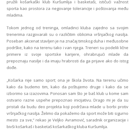
pružili košarkaški klub Kuršumlija i basketaši, ističući važnost
sporta kao prostora za negovanje tolerancije i poštovanja među
mladima.
Tokom jednog od treninga, omladinci kluba zajedno sa svojim
trenerima razgovarali su o različitim oblicima vršnjačkog nasilja.
Poseban akcenat stavljen je na značaj timskog duha i međusobne
podrške, kako na terenu tako i van njega. Treneri su podelili lične
primere iz svoje sportske karijere, ohrabrujući mlade da
prepoznaju nasilje i da imaju hrabrosti da ga prijave ako do istog
dođe.
„Košarka nije samo sport; ona je škola života. Na terenu učimo
kako da budemo tim, kako da poštujemo druge i kako da se
izborimo sa izazovima. Ponosan sam što je baš klub u kome sam
ostvario razne uspehe prepoznao inicijativu. Drago mi je da su
pristali da budu deo projekta koji podržava mlade u borbi protiv
vršnjačkog nasilja. Želimo da pokažemo da sport može biti sigurno
mesto za sve,“ rekao je Veljko Avramović, saradnik organizacije i
bivši košarkaš i basketaš košarkaškog kluba Kuršumlija.