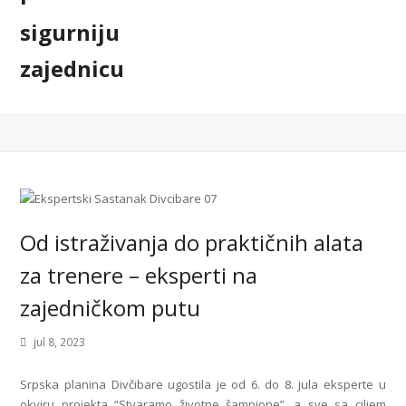
Od istraživanja do praktičnih alata
za trenere – eksperti na
zajedničkom putu
jul 8, 2023
Srpska planina Divčibare ugostila je od 6. do 8. jula eksperte u
okviru projekta “Stvaramo životne šampione”, a sve sa ciljem