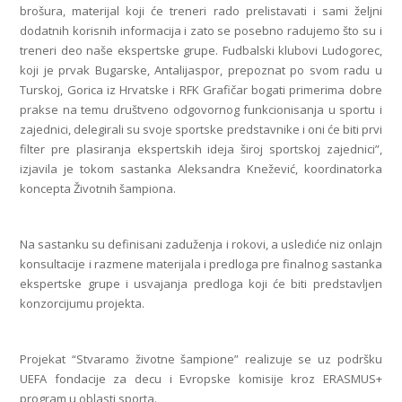
brošura, materijal koji će treneri rado prelistavati i sami željni
dodatnih korisnih informacija i zato se posebno radujemo što su i
treneri deo naše ekspertske grupe. Fudbalski klubovi Ludogorec,
koji je prvak Bugarske, Antalijaspor, prepoznat po svom radu u
Turskoj, Gorica iz Hrvatske i RFK Grafičar bogati primerima dobre
prakse na temu društveno odgovornog funkcionisanja u sportu i
zajednici, delegirali su svoje sportske predstavnike i oni će biti prvi
filter pre plasiranja ekspertskih ideja široj sportskoj zajednici”,
izjavila je tokom sastanka Aleksandra Knežević, koordinatorka
koncepta Životnih šampiona.
Na sastanku su definisani zaduženja i rokovi, a uslediće niz onlajn
konsultacije i razmene materijala i predloga pre finalnog sastanka
ekspertske grupe i usvajanja predloga koji će biti predstavljen
konzorcijumu projekta.
Projekat “Stvaramo životne šampione” realizuje se uz podršku
UEFA fondacije za decu i Evropske komisije kroz ERASMUS+
program u oblasti sporta.