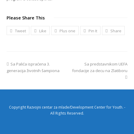
Please Share This
Tweet
Like
Plus one
Pin It
Share
Sa Palića ispraćena 3.
Sa predstavnikom UEFA
generacija životnih šampiona
fondacije za decu na Zlatiboru
Copyright
Razvojni centar za mlade/Development Center for Youth.
-
All Rights Reserved.