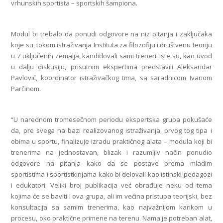
vrhunskih sportista – sportskih šampiona.
Modul bi trebalo da ponudi odgovore na niz pitanja i zaključaka
koje su, tokom istraživanja Instituta za filozofiju i društvenu teoriju
u 7 uključenih zemalja, kandidovali sami treneri. Iste su, kao uvod
u dalju diskusiju, prisutnim ekspertima predstavili Aleksandar
Pavlović, koordinator istraživačkog tima, sa saradnicom Ivanom
Parčinom.
“U narednom tromesečnom periodu ekspertska grupa pokušaće
da, pre svega na bazi realizovanog istraživanja, prvog tog tipa i
obima u sportu, finalizuje izradu praktičnog alata – modula koji bi
trenerima na jednostavan, blizak i razumljiv način ponudio
odgovore na pitanja kako da se postave prema mladim
sportistima i sportistkinjama kako bi delovali kao istinski pedagozi
i edukatori. Veliki broj publikacija već obrađuje neku od tema
kojima će se baviti i ova grupa, ali im većina pristupa teorijski, bez
konsultacija sa samim trenerima, kao najvažnijom karikom u
procesu, oko praktične primene na terenu. Nama je potreban alat,