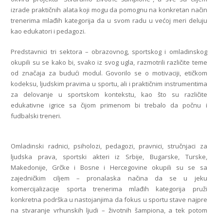
izrade praktičnih alata koji mogu da pomognu na konkretan način
trenerima mlađih kategorija da u svom radu u većoj meri deluju
kao edukatori i pedagozi.
Predstavnici tri sektora – obrazovnog, sportskog i omladinskog
okupili su se kako bi, svako iz svog ugla, razmotrili različite teme
od značaja za budući modul. Govorilo se o motivaciji, etičkom
kodeksu, ljudskim pravima u sportu, ali i praktičnim instrumentima
za delovanje u sportskom kontekstu, kao što su različite
edukativne igrice sa čijom primenom bi trebalo da počnu i
fudbalski treneri.
Omladinski radnici, psiholozi, pedagozi, pravnici, stručnjaci za
ljudska prava, sportski akteri iz Srbije, Bugarske, Turske,
Makedonije, Grčke i Bosne i Hercegovine okupili su se sa
zajedničkim ciljem – pronalaska načina da se u jeku
komercijalizacije sporta trenerima mlađih kategorija pruži
konkretna podrška u nastojanjima da fokus u sportu stave najpre
na stvaranje vrhunskih ljudi – životnih šampiona, a tek potom